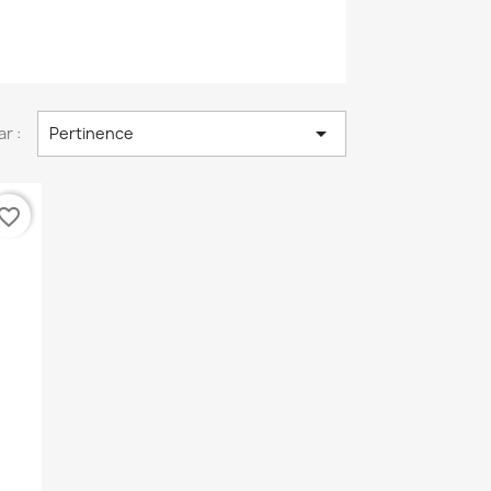

ar :
Pertinence
vorite_border
4