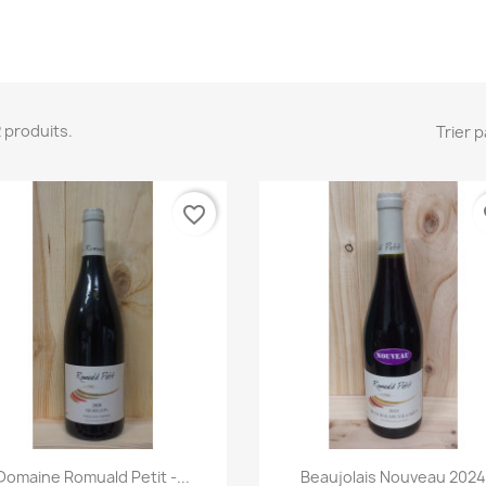
 2 produits.
Trier p
favorite_border
fa
Aperçu rapide
Aperçu rapide


Domaine Romuald Petit -...
Beaujolais Nouveau 202