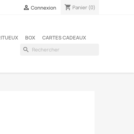
shopping_cart

Panier
(0)
Connexion
RITUEUX
BOX
CARTES CADEAUX
search