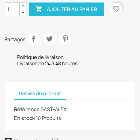

favorite_border
AJOUTER AU PANIER
Partager
Politique de livraison
Livraison en 24 à 48 heures
Détails du produit
Référence
BAST-ALEX
En stock
10 Produits